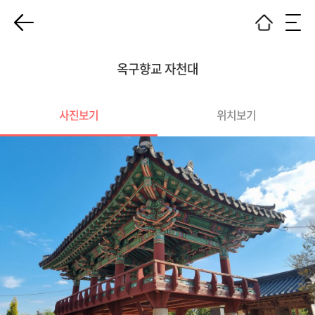
옥구향교 자천대
사진보기
위치보기