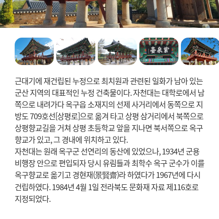
근대기에 재건립된 누정으로 최치원과 관련된 일화가 남아 있는
군산 지역의 대표적인 누정 건축물이다. 자천대는 대학로에서 남
쪽으로 내려가다 옥구읍 소재지의 선제 사거리에서 동쪽으로 지
방도 709호선[상평로]으로 옮겨 타고 상평 삼거리에서 북쪽으로
상평향교길을 거쳐 상평 초등학교 앞을 지나면 북서쪽으로 옥구
향교가 있고, 그 경내에 위치하고 있다.
자천대는 원래 옥구군 선연리의 동산에 있었으나, 1934년 군용
비행장 안으로 편입되자 당시 유림들과 최학수 옥구 군수가 이를
옥구향교로 옮기고 경현재(景賢齋)라 하였다가 1967년에 다시
건립하였다. 1984년 4월 1일 전라북도 문화재 자료 제116호로
지정되었다.